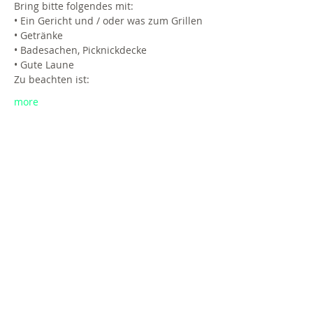
Bring bitte folgendes mit:
• Ein Gericht und / oder was zum Grillen 
• Getränke
• Badesachen, Picknickdecke
• Gute Laune
Zu beachten ist:
more
Ticket
Verkauf beendet
Tickettyp
All VIP
Preis
20,00 €